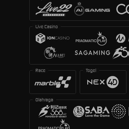
Live Casino
Race
Togel
Olahraga