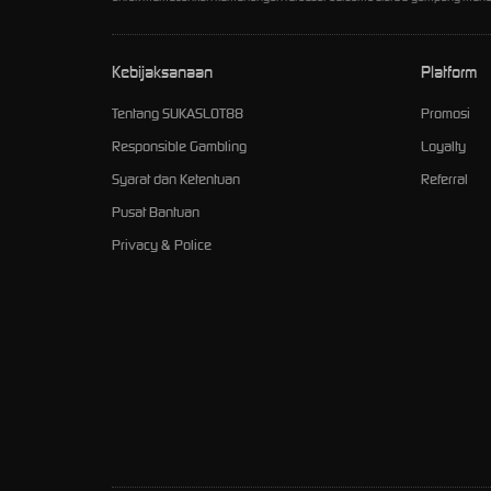
Kebijaksanaan
Platform
Tentang SUKASLOT88
Promosi
Responsible Gambling
Loyalty
Syarat dan Ketentuan
Referral
Pusat Bantuan
Privacy & Police