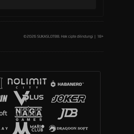
©2026 SUKASLOT88. Hak cipta dilindungi | 18+