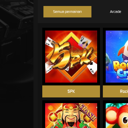
Semua permainan
Arcade
5PK
Rock