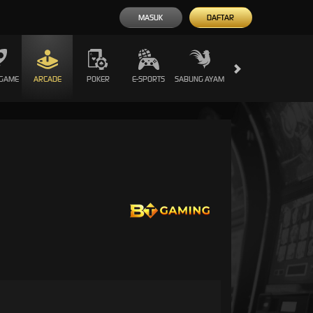
MASUK
DAFTAR
 GAME
ARCADE
POKER
E-SPORTS
SABUNG AYAM
PROMOSI