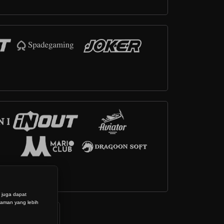
 juga dapat
laman yang lebih