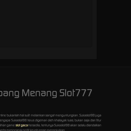
ampang Menang Slot777
nline bukanlah hal sulit melainkan sangat menguntungkan. Sukaslot88 juga
mengapa Sukaslot88 terus digemari oleh khalayak luas, bukan saja dari fitur
ilihan game
slot gacor
tersedia, tentunya Sukaslot88 akan selalu diandalkan
erta menggapai profit keuntungan menggiurkan.