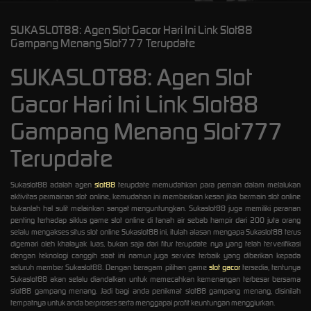
SUKASLOT88: Agen Slot Gacor Hari Ini Link Slot88
Gampang Menang Slot777 Terupdate
SUKASLOT88: Agen Slot
Gacor Hari Ini Link Slot88
Gampang Menang Slot777
Terupdate
Sukaslot88 adalah agen
slot88
terupdate memudahkan para pemain dalam melalukan
aktivitas permainan slot online, kemudahan ini memberikan kesan jika bermain slot online
bukanlah hal sulit melainkan sangat menguntungkan. Sukaslot88 juga memiliki peranan
penting terhadap siklus game slot online di tanah air sebab hampir dari 200 juta orang
selalu mengakses situs slot online Sukaslot88 ini, itulah alasan mengapa Sukaslot88 terus
digemari oleh khalayak luas, bukan saja dari fitur terupdate nya yang telah terverifikasi
dengan teknologi canggih saat ini namun juga service terbaik yang diberikan kepada
seluruh member Sukaslot88. Dengan beragam pilihan game
slot gacor
tersedia, tentunya
Sukaslot88 akan selalu diandalkan untuk memecahkan kemenangan terbesar bersama
slot88 gampang menang. Jadi bagi anda penikmat slot88 gampang menang, disinilah
tempatnya untuk anda berproses serta menggapai profit keuntungan menggiurkan.