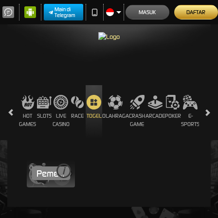
Main di
MASUK
DAFTAR
Telegram
HOT
SLOTS
LIVE
RACE
TOGEL
OLAHRAGA
CRASH
ARCADE
POKER
E-
SABUN
GAMES
CASINO
GAME
SPORTS
AYAM
i