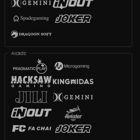
Arcade