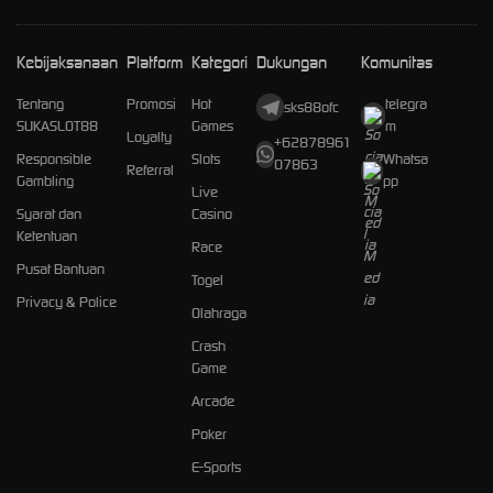
Kebijaksanaan
Platform
Kategori
Dukungan
Komunitas
Tentang
Promosi
Hot
telegra
sks88ofc
SUKASLOT88
Games
m
Loyalty
+62878961
Responsible
Slots
Whatsa
07863
Referral
Gambling
pp
Live
Syarat dan
Casino
Ketentuan
Race
Pusat Bantuan
Togel
Privacy & Police
Olahraga
Crash
Game
Arcade
Poker
E-Sports