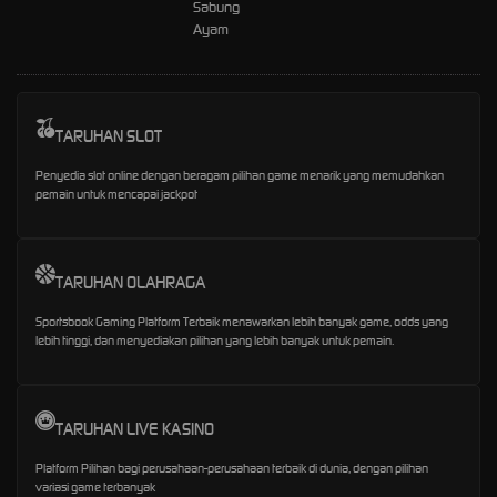
Sabung
Ayam
TARUHAN SLOT
Penyedia slot online dengan beragam pilihan game menarik yang memudahkan
pemain untuk mencapai jackpot
TARUHAN OLAHRAGA
Sportsbook Gaming Platform Terbaik menawarkan lebih banyak game, odds yang
lebih tinggi, dan menyediakan pilihan yang lebih banyak untuk pemain.
TARUHAN LIVE KASINO
Platform Pilihan bagi perusahaan-perusahaan terbaik di dunia, dengan pilihan
variasi game terbanyak