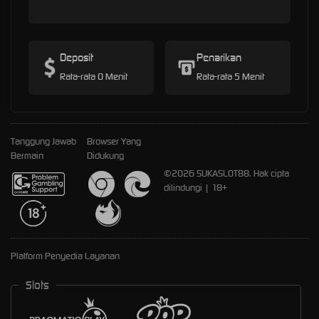
Deposit
Penarikan
Rata-rata 0 Menit
Rata-rata 5 Menit
Tanggung Jawab
Browser Yang
Bermain
Didukung
©2026 SUKASLOT88. Hak cipta
dilindungi | 18+
Platform Penyedia Layanan
Slots