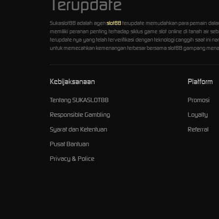
Terupdate
Sukaslot88 adalah agen
slot88
terupdate memudahkan para pemain dalam me
memiliki peranan penting terhadap siklus game slot online di tanah air seb
terupdate nya yang telah terverifikasi dengan teknologi canggih saat in
untuk memecahkan kemenangan terbesar bersama slot88 gampang menang. 
Kebijaksanaan
Platform
Tentang SUKASLOT88
Promosi
Responsible Gambling
Loyalty
Syarat dan Ketentuan
Referral
Pusat Bantuan
Privacy & Police