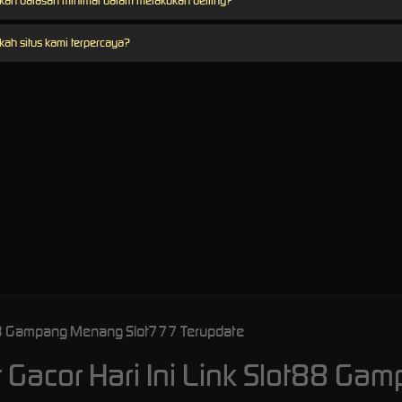
kah batasan minimal dalam melakukan betting?
kah situs kami terpercaya?
t88 Gampang Menang Slot777 Terupdate
Gacor Hari Ini Link Slot88 G