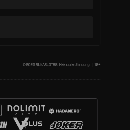
©2026 SUKASLOT88. Hak cipta dilindungi | 18+