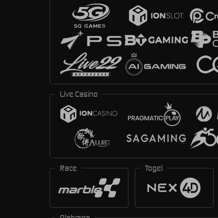
Live Casino
Race
Togel
Olahraga