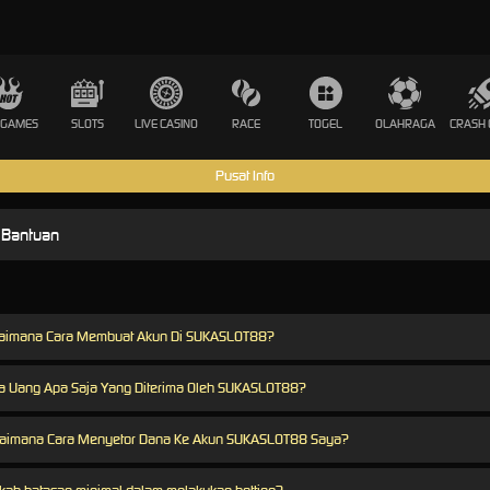
 GAMES
SLOTS
LIVE CASINO
RACE
TOGEL
OLAHRAGA
CRASH
Pusat Info
 Bantuan
gaimana Cara Membuat Akun Di SUKASLOT88?
a Uang Apa Saja Yang Diterima Oleh SUKASLOT88?
gaimana Cara Menyetor Dana Ke Akun SUKASLOT88 Saya?