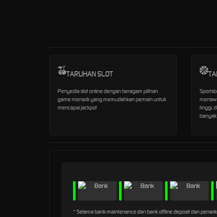
TARUHAN SLOT
TA
Penyedia slot online dengan beragam pilihan
Sportsb
game menarik yang memudahkan pemain untuk
menawar
mencapai jackpot
tinggi,
banyak 
* Selama bank maintenance dan bank offline deposit dan penarik