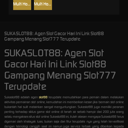
Multi Hot 5 Wild
Multi Hot Wild Ways
SUKASLOT88: Agen Slot Gacor Hari Ini Link Slot88
Gampang Menang Slot777 Terupdate
SUKASLOT88: Agen Slot
Gacor Hari Ini Link Slot88
Gampang Menang Slot777
Terupdate
Sukaslot88 adalah agen
slot88
terupdate memudahkan para pemain dalam melalukan
aktivitas permainan slot online, kemudahan ini memberikan kesan jika bermain slot online
bukanlah hal sulit melainkan sangat menguntungkan. Sukaslot88 juga memiliki peranan
penting terhadap siklus game slot online di tanah air sebab hampir dari 200 juta orang
selalu mengakses situs slot online Sukaslot88 ini, itulah alasan mengapa Sukaslot88 terus
digemari oleh khalayak luas, bukan saja dari fitur terupdate nya yang telah terverifikasi
dengan teknologi canggih saat ini namun juga service terbaik yang diberikan kepada