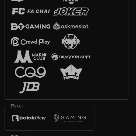
Poker