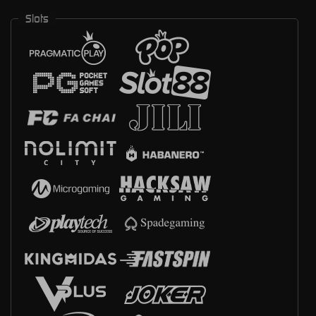
Slots