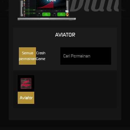
AVIATOR
Semua
Crash
permainan
Game
Aviator