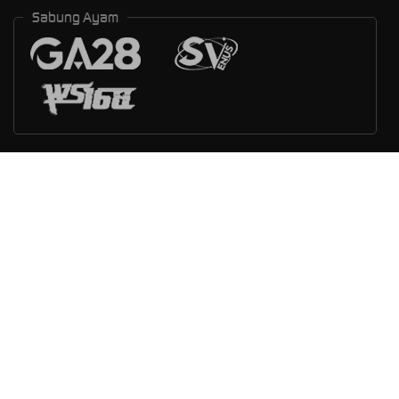
Sabung Ayam