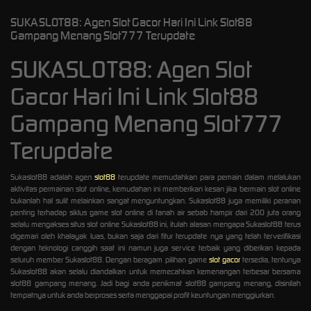
SUKASLOT88: Agen Slot Gacor Hari Ini Link Slot88
Gampang Menang Slot777 Terupdate
SUKASLOT88: Agen Slot
Gacor Hari Ini Link Slot88
Gampang Menang Slot777
Terupdate
Sukaslot88 adalah agen
slot88
terupdate memudahkan para pemain dalam melalukan
aktivitas permainan slot online, kemudahan ini memberikan kesan jika bermain slot online
bukanlah hal sulit melainkan sangat menguntungkan. Sukaslot88 juga memiliki peranan
penting terhadap siklus game slot online di tanah air sebab hampir dari 200 juta orang
selalu mengakses situs slot online Sukaslot88 ini, itulah alasan mengapa Sukaslot88 terus
digemari oleh khalayak luas, bukan saja dari fitur terupdate nya yang telah terverifikasi
dengan teknologi canggih saat ini namun juga service terbaik yang diberikan kepada
seluruh member Sukaslot88. Dengan beragam pilihan game
slot gacor
tersedia, tentunya
Sukaslot88 akan selalu diandalkan untuk memecahkan kemenangan terbesar bersama
slot88 gampang menang. Jadi bagi anda penikmat slot88 gampang menang, disinilah
tempatnya untuk anda berproses serta menggapai profit keuntungan menggiurkan.