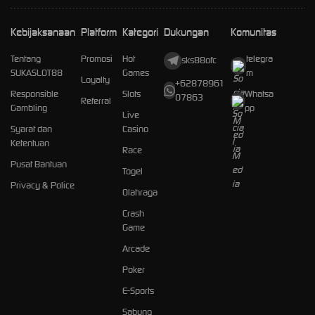
Kebijaksanaan
Platform
Kategori
Dukungan
Komunitas
Tentang
Promosi
Hot
telegra
sks88ofc
SUKASLOT88
Games
m
Loyalty
+62878961
Responsible
Slots
Whatsa
07863
Referral
Gambling
pp
Live
Syarat dan
Casino
Ketentuan
Race
Pusat Bantuan
Togel
Privacy & Police
Olahraga
Crash
Game
Arcade
Poker
E-Sports
Sabung