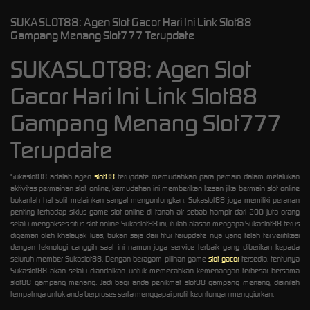
SUKASLOT88: Agen Slot Gacor Hari Ini Link Slot88
Gampang Menang Slot777 Terupdate
SUKASLOT88: Agen Slot
Gacor Hari Ini Link Slot88
Gampang Menang Slot777
Terupdate
Sukaslot88 adalah agen
slot88
terupdate memudahkan para pemain dalam melalukan
aktivitas permainan slot online, kemudahan ini memberikan kesan jika bermain slot online
bukanlah hal sulit melainkan sangat menguntungkan. Sukaslot88 juga memiliki peranan
penting terhadap siklus game slot online di tanah air sebab hampir dari 200 juta orang
selalu mengakses situs slot online Sukaslot88 ini, itulah alasan mengapa Sukaslot88 terus
digemari oleh khalayak luas, bukan saja dari fitur terupdate nya yang telah terverifikasi
dengan teknologi canggih saat ini namun juga service terbaik yang diberikan kepada
seluruh member Sukaslot88. Dengan beragam pilihan game
slot gacor
tersedia, tentunya
Sukaslot88 akan selalu diandalkan untuk memecahkan kemenangan terbesar bersama
slot88 gampang menang. Jadi bagi anda penikmat slot88 gampang menang, disinilah
tempatnya untuk anda berproses serta menggapai profit keuntungan menggiurkan.