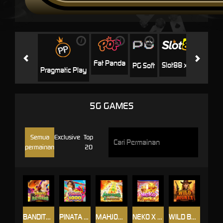
i
i
i
i
i
Facha
Fat Panda
Slot88 x PP
PG Soft
Pragmatic Play
5G GAMES
Semua
Exclusive
Top
permainan
20
BANDITO RETURNS
PINATA 1000
MAHJONG 5 DRAGONS
NEKO X NEKO
WILD BOUNTY