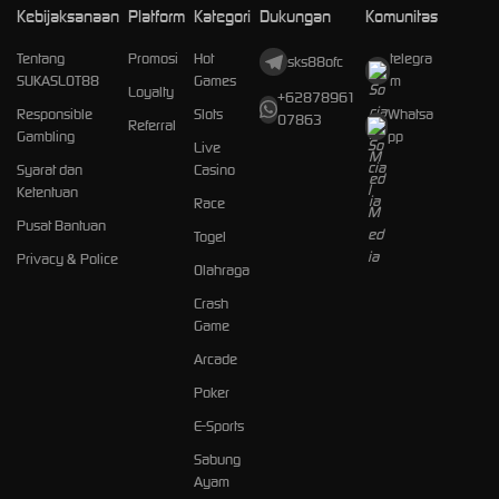
Kebijaksanaan
Platform
Kategori
Dukungan
Komunitas
Tentang
Promosi
Hot
telegra
sks88ofc
SUKASLOT88
Games
m
Loyalty
+62878961
Responsible
Slots
Whatsa
07863
Referral
Gambling
pp
Live
Syarat dan
Casino
Ketentuan
Race
Pusat Bantuan
Togel
Privacy & Police
Olahraga
Crash
Game
Arcade
Poker
E-Sports
Sabung
Ayam