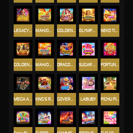
LEGACY OF AZTEC
MAHJONG WAYS 3+
GOLDEN ISLAND
OLYMPUS APOLLO
NEKO TITAN
GOLDEN RHINO
MAHJONG WAYS 3
DRAGON TIGER SHOWDOWN
SUGAR FRENZY
FORTUNE TRIO
MEGA ACE
KING'S REALM
GOVERNMENT DISCO 2
LABUBY
PICHU PICHU