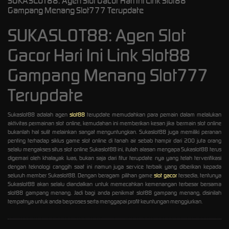
SUKASLOT88: Agen Slot Gacor Hari Ini Link Slot88
Gampang Menang Slot777 Terupdate
SUKASLOT88: Agen Slot
Gacor Hari Ini Link Slot88
Gampang Menang Slot777
Terupdate
Sukaslot88 adalah agen
slot88
terupdate memudahkan para pemain dalam melalukan
aktivitas permainan slot online, kemudahan ini memberikan kesan jika bermain slot online
bukanlah hal sulit melainkan sangat menguntungkan. Sukaslot88 juga memiliki peranan
penting terhadap siklus game slot online di tanah air sebab hampir dari 200 juta orang
selalu mengakses situs slot online Sukaslot88 ini, itulah alasan mengapa Sukaslot88 terus
digemari oleh khalayak luas, bukan saja dari fitur terupdate nya yang telah terverifikasi
dengan teknologi canggih saat ini namun juga service terbaik yang diberikan kepada
seluruh member Sukaslot88. Dengan beragam pilihan game
slot gacor
tersedia, tentunya
Sukaslot88 akan selalu diandalkan untuk memecahkan kemenangan terbesar bersama
slot88 gampang menang. Jadi bagi anda penikmat slot88 gampang menang, disinilah
tempatnya untuk anda berproses serta menggapai profit keuntungan menggiurkan.