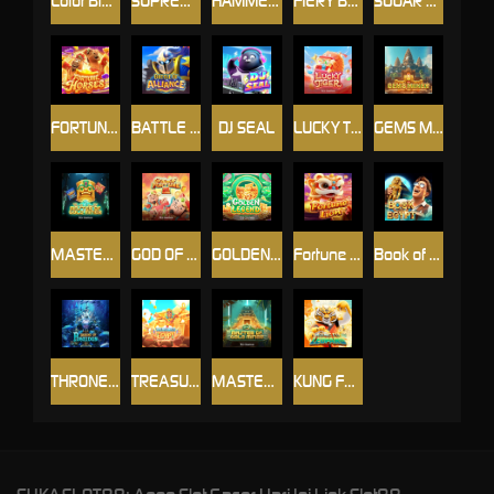
Color Bingo
SUPREME ACE
HAMMER OF VULCAN
FIERY BOXING
SUGAR HIGH5
FORTUNE HORSES
BATTLE OF ALLIANCE
DJ SEAL
LUCKY TIGER
GEMS MINER
MASTER OF GOLD MINER 2
GOD OF FORTUNE 2
GOLDEN LEGEND
Fortune Lion
Book of Egypt
THRONE OF POSEIDON
TREASURES OF EGYPT
MASTER OF GOLD MINER
KUNG FU LEOPARD