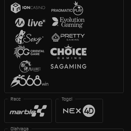
Race
Togel
Olahraga