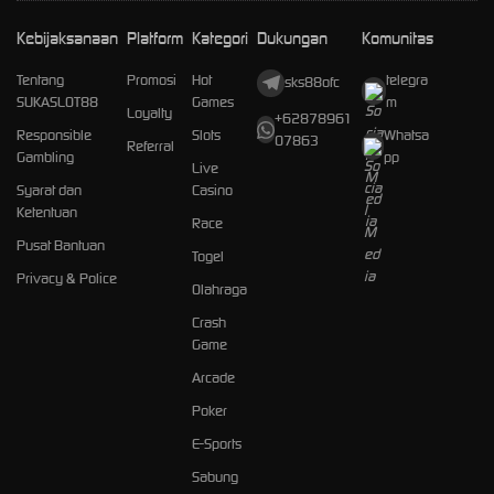
Kebijaksanaan
Platform
Kategori
Dukungan
Komunitas
Tentang
Promosi
Hot
telegra
sks88ofc
SUKASLOT88
Games
m
Loyalty
+62878961
Responsible
Slots
Whatsa
07863
Referral
Gambling
pp
Live
Syarat dan
Casino
Ketentuan
Race
Pusat Bantuan
Togel
Privacy & Police
Olahraga
Crash
Game
Arcade
Poker
E-Sports
Sabung