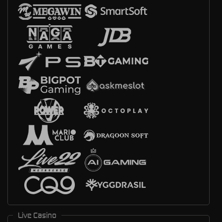
Live Casino