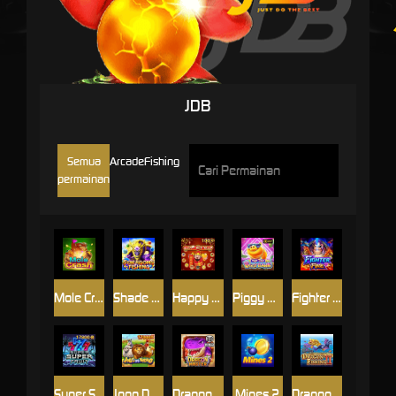
JDB
Semua
Arcade
Fishing
permainan
Mole Crash
Shade Dragons Fishing
Happy New Year
Piggy Bank TapTap
Fighter Fire
Super Super Fruit
Jogo Do Bicho
Dragon Master
Mines 2
Dragon Fishing II