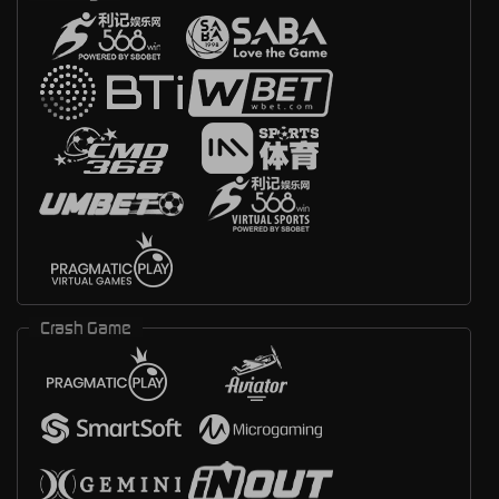
Crash Game