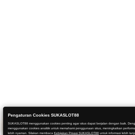
Pengaturan Cookies SUKASLOT88
SUKASLOT88 menggunakan cookies penting agar situs dapat berjalan dengan baik. Deng
menggunakan cookies analitik untuk memahami penggunaan situs, meningkatkan perform
lebih nyaman. Silakan membaca
Kebijakan Privasi SUKASLOT88
untuk informasi lebih lanj