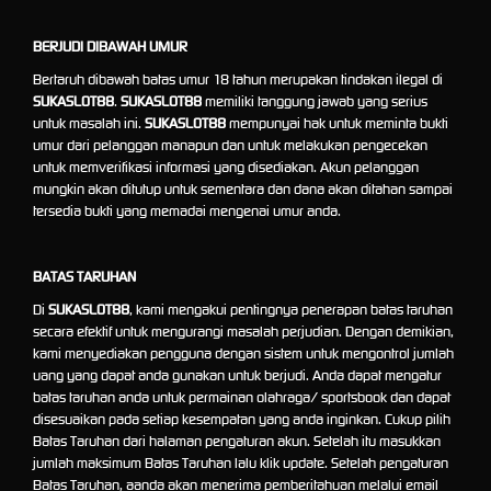
BERJUDI DIBAWAH UMUR
Bertaruh dibawah batas umur 18 tahun merupakan tindakan ilegal di
SUKASLOT88
.
SUKASLOT88
memiliki tanggung jawab yang serius
untuk masalah ini.
SUKASLOT88
mempunyai hak untuk meminta bukti
umur dari pelanggan manapun dan untuk melakukan pengecekan
untuk memverifikasi informasi yang disediakan. Akun pelanggan
mungkin akan ditutup untuk sementara dan dana akan ditahan sampai
tersedia bukti yang memadai mengenai umur anda.
BATAS TARUHAN
Di
SUKASLOT88
, kami mengakui pentingnya penerapan batas taruhan
secara efektif untuk mengurangi masalah perjudian. Dengan demikian,
kami menyediakan pengguna dengan sistem untuk mengontrol jumlah
uang yang dapat anda gunakan untuk berjudi. Anda dapat mengatur
batas taruhan anda untuk permainan olahraga/ sportsbook dan dapat
disesuaikan pada setiap kesempatan yang anda inginkan. Cukup pilih
Batas Taruhan dari halaman pengaturan akun. Setelah itu masukkan
jumlah maksimum Batas Taruhan lalu klik update. Setelah pengaturan
Batas Taruhan, aanda akan menerima pemberitahuan melalui email