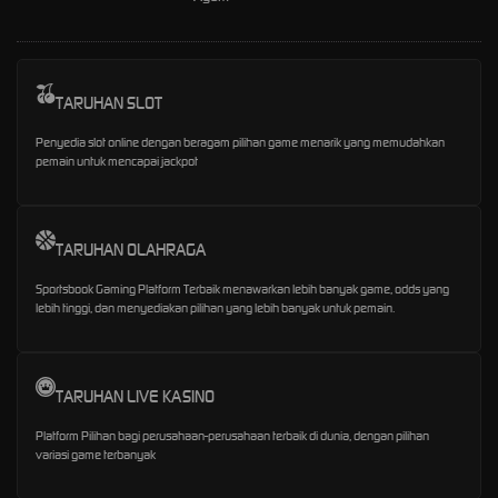
TARUHAN SLOT
Penyedia slot online dengan beragam pilihan game menarik yang memudahkan
pemain untuk mencapai jackpot
TARUHAN OLAHRAGA
Sportsbook Gaming Platform Terbaik menawarkan lebih banyak game, odds yang
lebih tinggi, dan menyediakan pilihan yang lebih banyak untuk pemain.
TARUHAN LIVE KASINO
Platform Pilihan bagi perusahaan-perusahaan terbaik di dunia, dengan pilihan
variasi game terbanyak