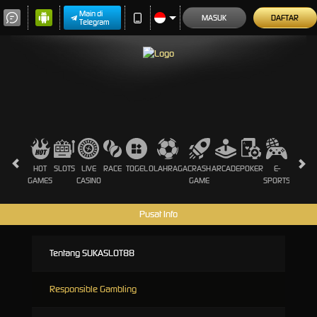
Main di
MASUK
DAFTAR
Telegram
HOT
SLOTS
LIVE
RACE
TOGEL
OLAHRAGA
CRASH
ARCADE
POKER
E-
SABUN
GAMES
CASINO
GAME
SPORTS
AYAM
Pusat Info
Tentang SUKASLOT88
Responsible Gambling