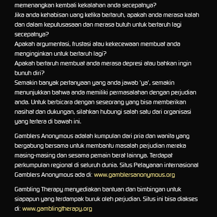
memenangkan kembali kekalahan anda secepatnya?
Jika anda kehabisan uang ketika bertaruh, apakah anda merasa kalah
dan dalam keputusasaan dan merasa butuh untuk bertaruh lagi
secepatnya?
Apakah argumentasi, frustasi atau kekecewaan membuat anda
menginginkan untuk bertaruh lagi?
Apakah bertaruh membuat anda merasa depresi atau bahkan ingin
bunuh diri?
Semakin banyak pertanyaan yang anda jawab 'ya', semakin
menunjukkan bahwa anda memiliki permasalahan dengan perjudian
anda. Untuk berbicara dengan seseorang yang bisa memberikan
nasihat dan dukungan, silahkan hubungi salah satu dari organisasi
yang tertera di bawah ini.
Gamblers Anonymous adalah kumpulan dari pria dan wanita yang
bergabung bersama untuk membantu masalah perjudian mereka
masing-masing dan sesama pemain berat lainnya. Terdapat
perkumpulan regional di seluruh dunia. Situs Pelayanan internasional
Gamblers Anonymous ada di:
www.gamblersanonymous.org
Gambling Therapy menyediakan bantuan dan bimbingan untuk
siapapun yang terdampak buruk oleh perjudian. Situs ini bisa diakses
di:
www.gamblingtherapy.org