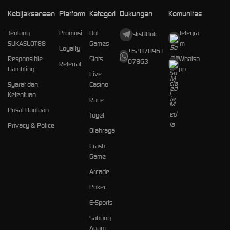
Kebijaksanaan
Platform
Kategori
Dukungan
Komunitas
Tentang
Promosi
Hot
telegra
sks88ofc
SUKASLOT88
Games
m
Loyalty
+62878961
Responsible
Slots
Whatsa
07863
Referral
Gambling
pp
Live
Syarat dan
Casino
Ketentuan
Race
Pusat Bantuan
Togel
Privacy & Police
Olahraga
Crash
Game
Arcade
Poker
E-Sports
Sabung
Ayam