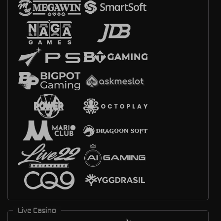
Live Casino