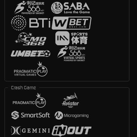
Crash Game