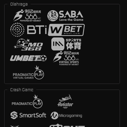
Olahraga
Crash Game