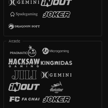
Arcade