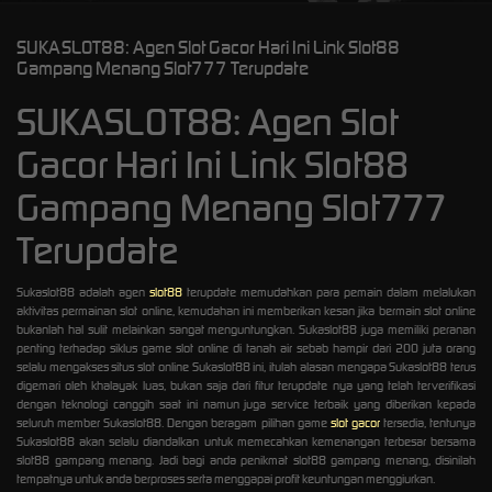
SUKASLOT88: Agen Slot Gacor Hari Ini Link Slot88
Gampang Menang Slot777 Terupdate
SUKASLOT88: Agen Slot
Gacor Hari Ini Link Slot88
Gampang Menang Slot777
Terupdate
Sukaslot88 adalah agen
slot88
terupdate memudahkan para pemain dalam melalukan
aktivitas permainan slot online, kemudahan ini memberikan kesan jika bermain slot online
bukanlah hal sulit melainkan sangat menguntungkan. Sukaslot88 juga memiliki peranan
penting terhadap siklus game slot online di tanah air sebab hampir dari 200 juta orang
selalu mengakses situs slot online Sukaslot88 ini, itulah alasan mengapa Sukaslot88 terus
digemari oleh khalayak luas, bukan saja dari fitur terupdate nya yang telah terverifikasi
dengan teknologi canggih saat ini namun juga service terbaik yang diberikan kepada
seluruh member Sukaslot88. Dengan beragam pilihan game
slot gacor
tersedia, tentunya
Sukaslot88 akan selalu diandalkan untuk memecahkan kemenangan terbesar bersama
slot88 gampang menang. Jadi bagi anda penikmat slot88 gampang menang, disinilah
tempatnya untuk anda berproses serta menggapai profit keuntungan menggiurkan.