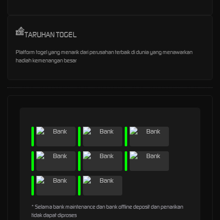
TARUHAN TOGEL
Platform togel yang menarik dari perusahan terbaik di dunia yang menawarkan
hadiah kemenangan besar
* Selama bank maintenance dan bank offline deposit dan penarikan
tidak dapat diproses