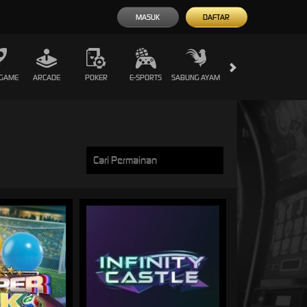
MASUK
DAFTAR
 GAME
ARCADE
POKER
E-SPORTS
SABUNG AYAM
PROMOSI