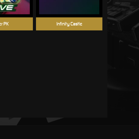
r PK
Infinity Castle