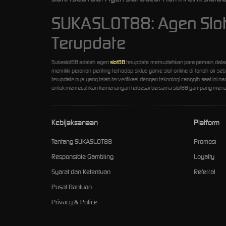
SUKASLOT88: Agen Slot 
Terupdate
Sukaslot88 adalah agen
slot88
terupdate memudahkan para pemain dalam me
memiliki peranan penting terhadap siklus game slot online di tanah air seb
terupdate nya yang telah terverifikasi dengan teknologi canggih saat in
untuk memecahkan kemenangan terbesar bersama slot88 gampang menang. 
Kebijaksanaan
Platform
Tentang SUKASLOT88
Promosi
Responsible Gambling
Loyalty
Syarat dan Ketentuan
Referral
Pusat Bantuan
Privacy & Police