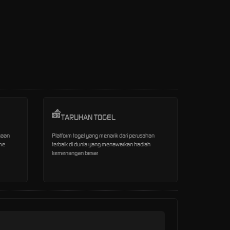
TARUHAN TOGEL
haan
Platform togel yang menarik dari perusahan
ame
terbaik di dunia yang menawarkan hadiah
kemenangan besar