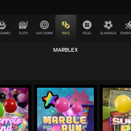
 GAMES
SLOTS
LIVE CASINO
RACE
TOGEL
OLAHRAGA
CRASH
MARBLEX