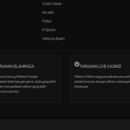
Crash Game
Arcade
Poker
E-Sports
Sabung Ayam
RUHAN OLAHRAGA
TARUHAN LIVE KASINO
ook Gaming Platform Terbaik
Platform Pilihan bagi perusahaan-perusa
kan lebih banyak game, odds yang lebih
terbaik di dunia, dengan pilihan variasi g
 dan menyediakan pilihan yang lebih
terbanyak
untuk pemain.