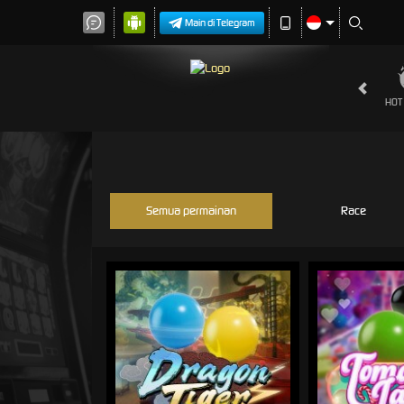
Main di Telegram
HOT
Semua permainan
Race