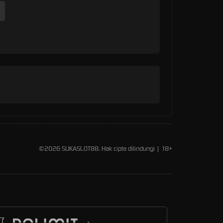
©2026 SUKASLOT88. Hak cipta dilindungi | 18+