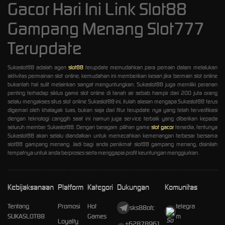
Gacor Hari Ini Link Slot88
Gampang Menang Slot777
Terupdate
Sukaslot88 adalah agen
slot88
terupdate memudahkan para pemain dalam melalukan
aktivitas permainan slot online, kemudahan ini memberikan kesan jika bermain slot online
bukanlah hal sulit melainkan sangat menguntungkan. Sukaslot88 juga memiliki peranan
penting terhadap siklus game slot online di tanah air sebab hampir dari 200 juta orang
selalu mengakses situs slot online Sukaslot88 ini, itulah alasan mengapa Sukaslot88 terus
digemari oleh khalayak luas, bukan saja dari fitur terupdate nya yang telah terverifikasi
dengan teknologi canggih saat ini namun juga service terbaik yang diberikan kepada
seluruh member Sukaslot88. Dengan beragam pilihan game
slot gacor
tersedia, tentunya
Sukaslot88 akan selalu diandalkan untuk memecahkan kemenangan terbesar bersama
slot88 gampang menang. Jadi bagi anda penikmat slot88 gampang menang, disinilah
tempatnya untuk anda berproses serta menggapai profit keuntungan menggiurkan.
Kebijaksanaan
Platform
Kategori
Dukungan
Komunitas
Tentang
Promosi
Hot
telegra
sks88ofc
SUKASLOT88
Games
m
Loyalty
+62878961