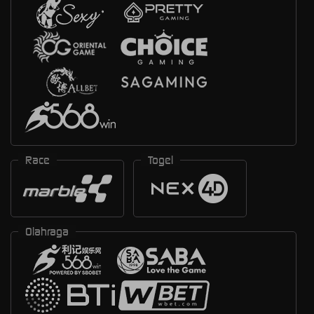
Race
Togel
Olahraga