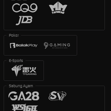
Poker
E-Sports
Sabung Ayam