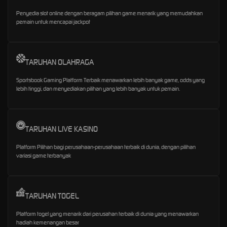
Penyedia slot online dengan beragam pilihan game menarik yang memudahkan
pemain untuk mencapai jackpot
TARUHAN OLAHRAGA
Sportsbook Gaming Platform Terbaik menawarkan lebih banyak game, odds yang
lebih tinggi, dan menyediakan pilihan yang lebih banyak untuk pemain.
TARUHAN LIVE KASINO
Platform Pilihan bagi perusahaan-perusahaan terbaik di dunia, dengan pilihan
variasi game terbanyak
TARUHAN TOGEL
Platform togel yang menarik dari perusahan terbaik di dunia yang menawarkan
hadiah kemenangan besar