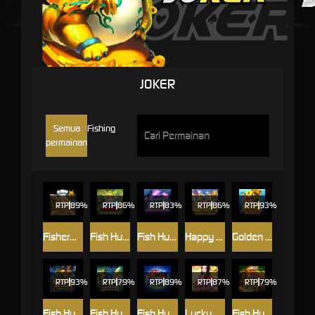
JOKER
Semua
Fishing
permainan
RTP
89%
RTP
86%
RTP
83%
RTP
86%
RTP
93%
Fisherman's Wharf
Fish Hunter Insect Paradise
Fish Hunter 2 EX-Pro
Happy Fish 5
Golden Toad Fish Hunting
RTP
93%
RTP
79%
RTP
89%
RTP
87%
RTP
79%
Fish Hunting: Da Sheng Nao Hai
Fish Hunting: Yao Qian Shu
Fish Hunter 2 EX-Novice
Lucky Wheel
Fish Hunter Monster Awaken