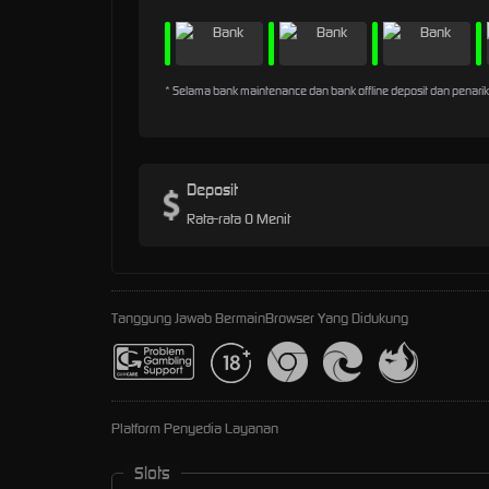
* Selama bank maintenance dan bank offline deposit dan penarik
Deposit
Rata-rata 0 Menit
Tanggung Jawab Bermain
Browser Yang Didukung
Platform Penyedia Layanan
Slots