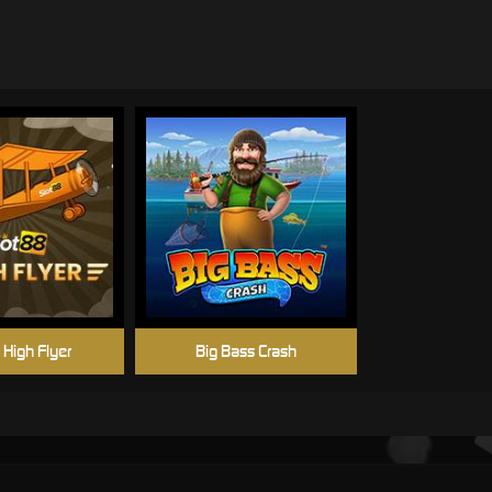
 High Flyer
Big Bass Crash