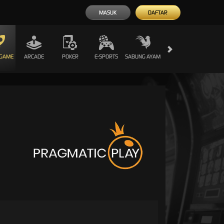
MASUK
DAFTAR
 GAME
ARCADE
POKER
E-SPORTS
SABUNG AYAM
PROMOSI