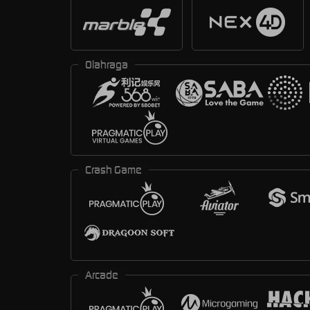
Olahraga
Crash Game
Arcade