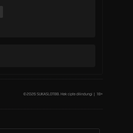
©2026 SUKASLOT88. Hak cipta dilindungi | 18+