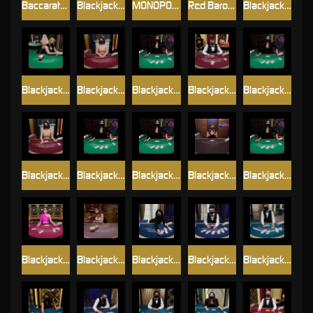
Baccarat_Squeeze
Blackjack_B
MONOPOLY Roll'em
Red Baron RNG
Blackjack_C
Blackjack_D
Blackjack_Diamond_VIP
Blackjack_E
Blackjack_Fortune_VIP
Blackjack_G
Blackjack_Grand_VIP
Blackjack_H
Blackjack_I
Blackjack_Infinite
Blackjack_J
Blackjack_Party
Blackjack_Platinum_VIP
Blackjack_Silver_1
Blackjack_Silver_2
Blackjack_Silver_3