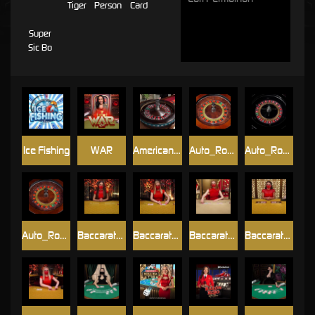
Tiger
Person
Card
Super
Sic Bo
Ice Fishing
WAR
American_Roulette
Auto_Roulette
Auto_Roulette_La_Partage
Auto_Roulette_VIP
Baccarat_A
Baccarat_B
Baccarat_C
Baccarat_Control_Squeeze