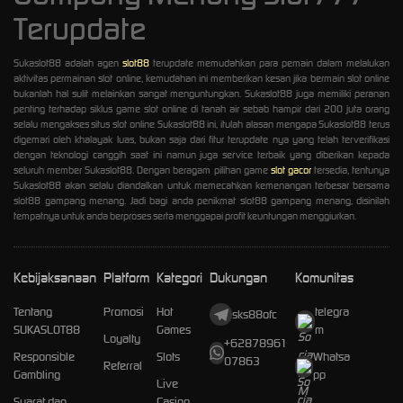
Terupdate
Sukaslot88 adalah agen
slot88
terupdate memudahkan para pemain dalam melalukan
aktivitas permainan slot online, kemudahan ini memberikan kesan jika bermain slot online
bukanlah hal sulit melainkan sangat menguntungkan. Sukaslot88 juga memiliki peranan
penting terhadap siklus game slot online di tanah air sebab hampir dari 200 juta orang
selalu mengakses situs slot online Sukaslot88 ini, itulah alasan mengapa Sukaslot88 terus
digemari oleh khalayak luas, bukan saja dari fitur terupdate nya yang telah terverifikasi
dengan teknologi canggih saat ini namun juga service terbaik yang diberikan kepada
seluruh member Sukaslot88. Dengan beragam pilihan game
slot gacor
tersedia, tentunya
Sukaslot88 akan selalu diandalkan untuk memecahkan kemenangan terbesar bersama
slot88 gampang menang. Jadi bagi anda penikmat slot88 gampang menang, disinilah
tempatnya untuk anda berproses serta menggapai profit keuntungan menggiurkan.
Kebijaksanaan
Platform
Kategori
Dukungan
Komunitas
Tentang
Promosi
Hot
telegra
sks88ofc
SUKASLOT88
Games
m
Loyalty
+62878961
Responsible
Slots
Whatsa
07863
Referral
Gambling
pp
Live
Syarat dan
Casino