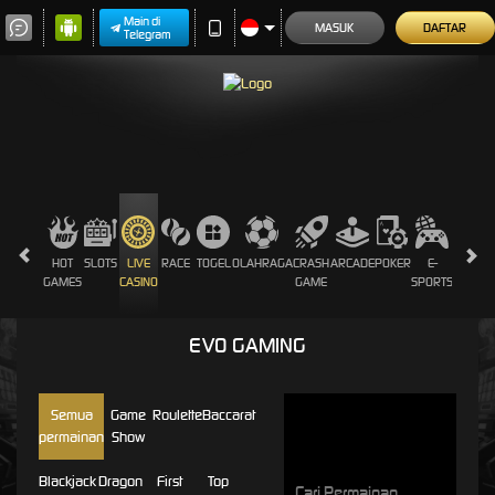
Main di
MASUK
DAFTAR
Telegram
HOT
SLOTS
LIVE
RACE
TOGEL
OLAHRAGA
CRASH
ARCADE
POKER
E-
SABUN
GAMES
CASINO
GAME
SPORTS
AYAM
EVO GAMING
Semua
Game
Roulette
Baccarat
permainan
Show
Blackjack
Dragon
First
Top