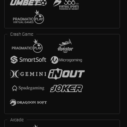
Crash Game
Arcade