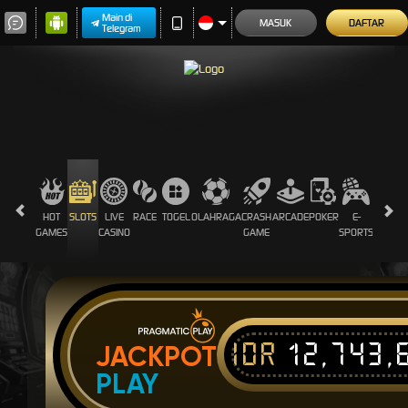
Main di
MASUK
DAFTAR
Telegram
HOT
SLOTS
LIVE
RACE
TOGEL
OLAHRAGA
CRASH
ARCADE
POKER
E-
SABUN
GAMES
CASINO
GAME
SPORTS
AYAM
IDR
12,743,
JACKPOT
PLAY