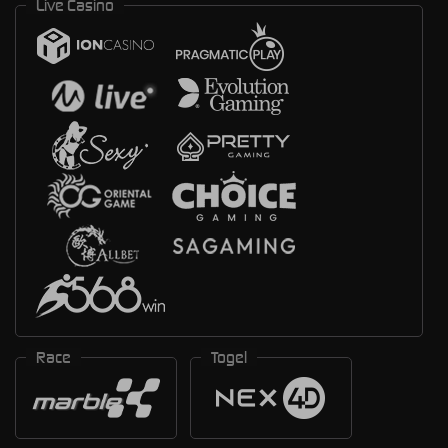
Live Casino
Race
Togel