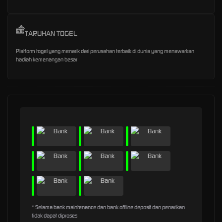
TARUHAN TOGEL
Platform togel yang menarik dari perusahan terbaik di dunia yang menawarkan
hadiah kemenangan besar
* Selama bank maintenance dan bank offline deposit dan penarikan
tidak dapat diproses