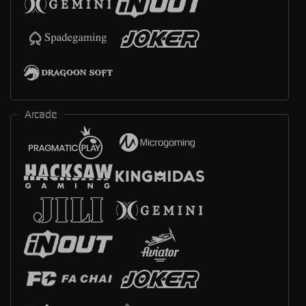
Arcade