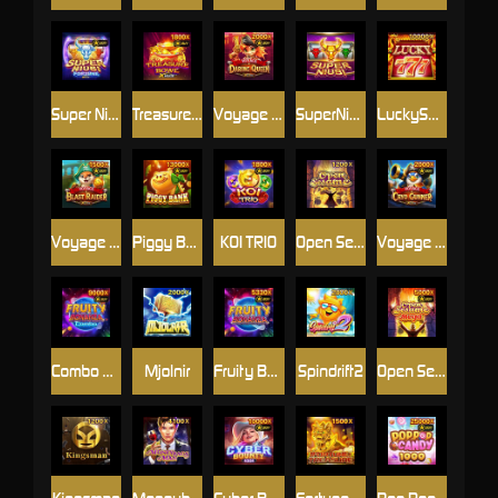
Super Niubi Fortune X-Huge
TreasureBowl
Voyage of Daring Queen X-Lock
SuperNiubi
LuckySeven
Voyage of Blast Raider X-Lock
Piggy Bank
KOI TRIO
Open Sesame
Voyage of Cryo Gunner X-Lock
Combo Fruity Bonanza Combo
Mjolnir
Fruity Bonanza
Spindrift2
Open Sesame Mega