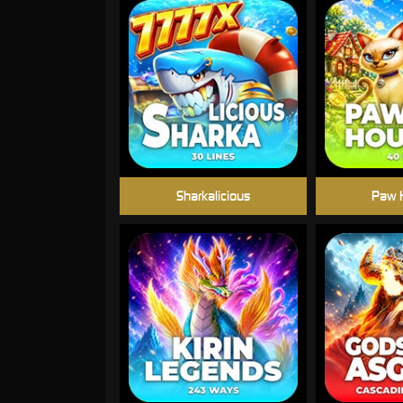
Sharkalicious
Paw 