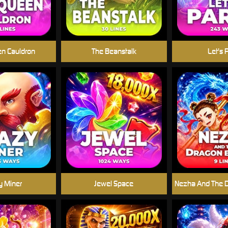
en Cauldron
The Beanstalk
Let's 
y Miner
Jewel Space
Nezha And The 