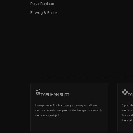
Pusat Bantuan
Privacy & Police
TARUHAN SLOT
TA
Penyedia slot online dengan beragam pilihan
Sportsb
game menarik yang memudahkan pemain untuk
menawar
mencapai jackpot
tinggi,
banyak 