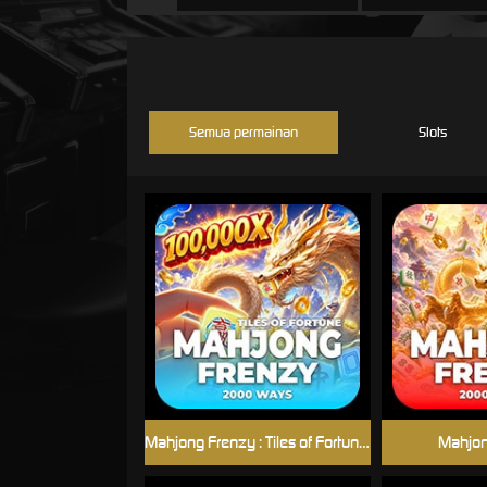
Semua permainan
Slots
Mahjong Frenzy : Tiles of Fortunes
Mahjon