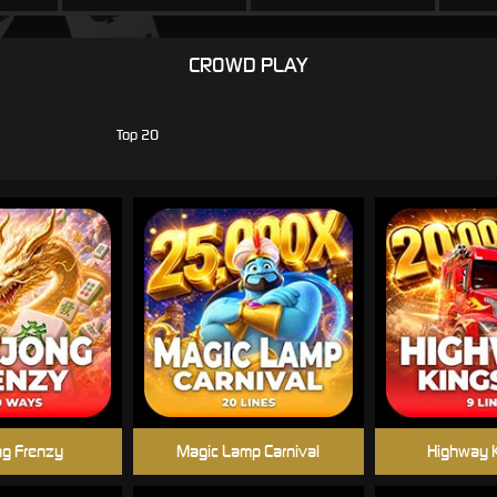
CROWD PLAY
Top 20
g Frenzy
Magic Lamp Carnival
Highway 