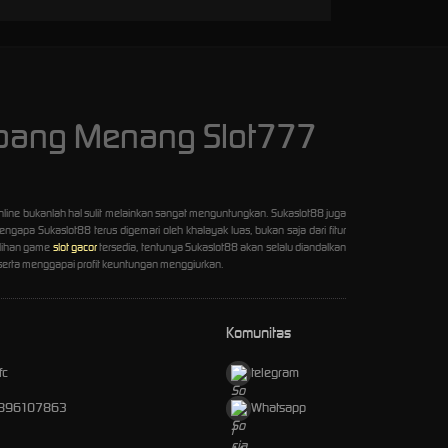
ampang Menang Slot777
nline bukanlah hal sulit melainkan sangat menguntungkan. Sukaslot88 juga
mengapa Sukaslot88 terus digemari oleh khalayak luas, bukan saja dari fitur
ilihan game
slot gacor
tersedia, tentunya Sukaslot88 akan selalu diandalkan
erta menggapai profit keuntungan menggiurkan.
Komunitas
fc
telegram
896107863
Whatsapp