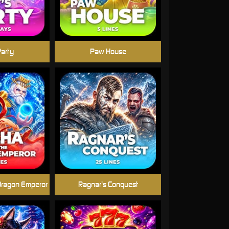
Party
Paw House
Dragon Emperor
Ragnar's Conquest