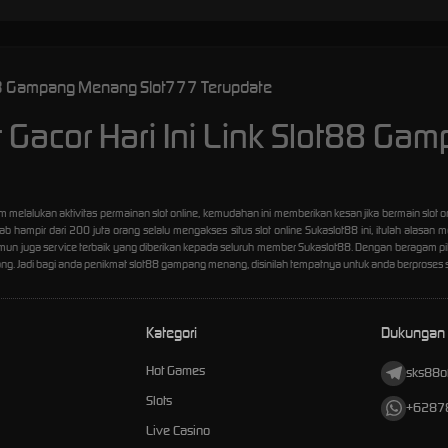
t88 Gampang Menang Slot777 Terupdate
Gacor Hari Ini Link Slot88 G
lalukan aktivitas permainan slot online, kemudahan ini memberikan kesan jika bermain slot o
ab hampir dari 200 juta orang selalu mengakses situs slot online Sukaslot88 ini, itulah alasan 
i namun juga service terbaik yang diberikan kepada seluruh member Sukaslot88. Dengan beragam p
Jadi bagi anda penikmat slot88 gampang menang, disinilah tempatnya untuk anda berproses s
Kategori
Dukungan
Hot Games
sks88o
Slots
+6287
Live Casino