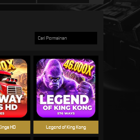
IDR
3,720,000.00
Super Gummy Strike
bcacent****0
IDR
2,557,600.00
Sugar Rush Super Scatter
bcacent****0
IDR
1,840,800.00
Sugar Rush Super Scatter
zulkif****6
IDR
1,620,000.00
Super Gummy Strike
bcacent****0
IDR
1,576,000.00
Sugar Rush Super Scatter
bcacent****0
IDR
1,231,200.00
Sugar Rush Super Scatter
Kings HD
Legend of King Kong
bcacent****0
IDR
1,213,600.00