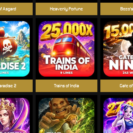
f Asgard
Heavenly Fortune
Bozo's 
aradise 2
Trains of India
Gate of