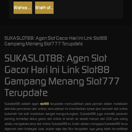
Wishes of the Genie
Wrath of Zeus
SUKASLOT88: Agen Slot Gacor Hari Ini Link Slot88
Gampang Menang Slot777 Terupdate
SUKASLOT88: Agen Slot
Gacor Hari Ini Link Slot88
Gampang Menang Slot777
Terupdate
Sukaslot88 adalah agen
slot88
terupdate memudahkan para pemain dalam melalukan
aktivitas permainan slot online, kemudahan ini memberikan kesan jika bermain slot online
bukanlah hal sulit melainkan sangat menguntungkan. Sukaslot88 juga memiliki peranan
penting terhadap siklus game slot online di tanah air sebab hampir dari 200 juta orang
selalu mengakses situs slot online Sukaslot88 ini, itulah alasan mengapa Sukaslot88 terus
digemari oleh khalayak luas, bukan saja dari fitur terupdate nya yang telah terverifikasi