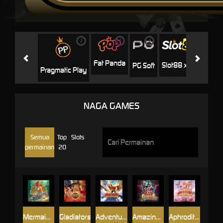
i
i
i
i
i
Facha
Fat Panda
Slot88 x PP
PG Soft
Pragmatic Play
NAGA GAMES
Semua
Top
Slots
permainan
20
Mermaid's Treasure
Gladiators
Adventures Of Caramelo
Amazing Circus
Aphrodite - Goddess of Love