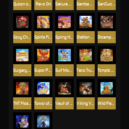
Queen of Aztec
Rave On
Sakura Neko
Samba Fiesta
SanGuo - The Brotherhood
Sexy Christmas Sirens
Spirits Fiesta
Spring Harvest
Stallion Princess
Steampunk Reloaded
Surgary bonanza
Super Phoenix
Surf Monkey
Taco Truck Delight
Temple of Gods
TNT Fiesta
Tower of Riches
Vault of Riches
Viking Valor
Wild Fish Hunter