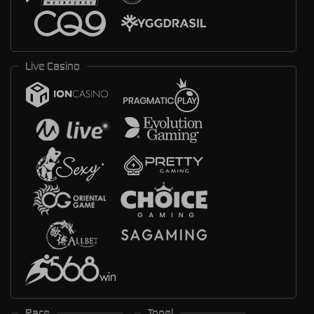
Live Casino
Race
Togel