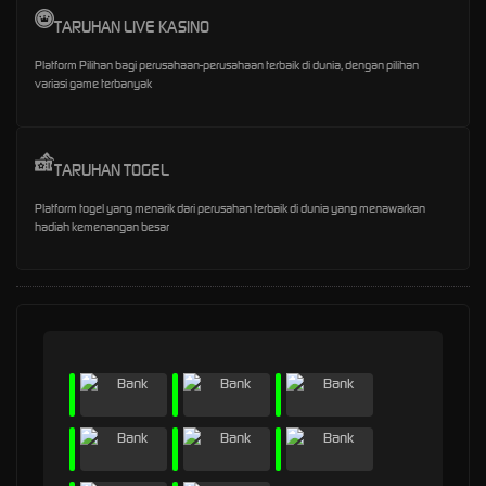
TARUHAN LIVE KASINO
Platform Pilihan bagi perusahaan-perusahaan terbaik di dunia, dengan pilihan
variasi game terbanyak
TARUHAN TOGEL
Platform togel yang menarik dari perusahan terbaik di dunia yang menawarkan
hadiah kemenangan besar