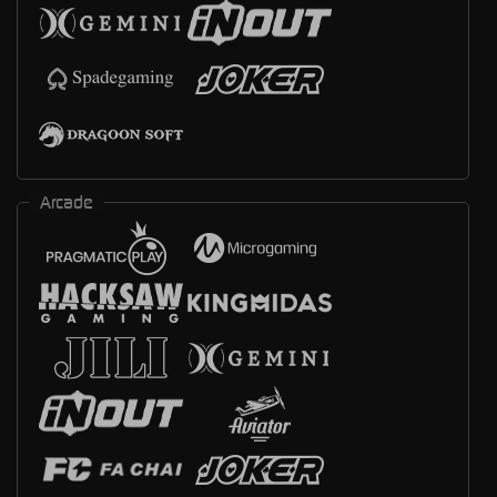
Arcade