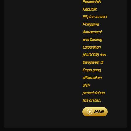
Pemerintah
Republik
Filipina melalui
Philippine
Amusement
and Gaming
Corporation
(PAGCOR) dan
beroperasi di
Eropa yang
dilisensikan
oleh
pemerintahan
Isle of Man.
MAIN