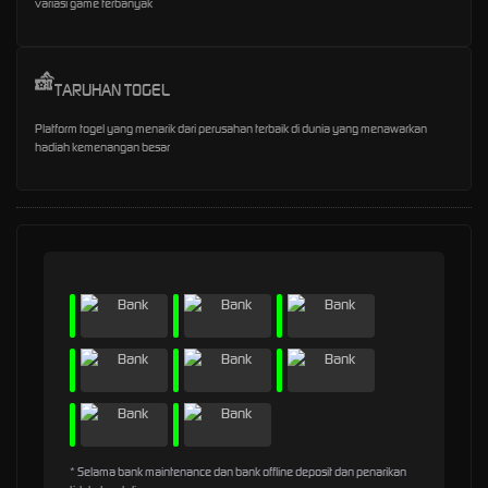
variasi game terbanyak
TARUHAN TOGEL
Platform togel yang menarik dari perusahan terbaik di dunia yang menawarkan
hadiah kemenangan besar
* Selama bank maintenance dan bank offline deposit dan penarikan