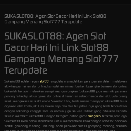
SUKASLOT88: Agen Slot Gacor Hari Ini Link Slot88
Gampang Menang Slot777 Terupdate
SUKASLOT88: Agen Slot
Gacor Hari Ini Link Slot88
Gampang Menang Slot777
Terupdate
Sukaslot88 adalah agen
slot88
terupdate memudahkan para pemain dalam melalukan
aktivitas permainan slot online, kemudahan ini memberikan kesan jika bermain slot online
bukanlah hal sulit melainkan sangat menguntungkan. Sukaslot88 juga memiliki peranan
penting terhadap siklus game slot online di tanah air sebab hampir dari 200 juta orang
selalu mengakses situs slot online Sukaslot88 ini, itulah alasan mengapa Sukaslot88 terus
digemari oleh khalayak luas, bukan saja dari fitur terupdate nya yang telah terverifikasi
dengan teknologi canggih saat ini namun juga service terbaik yang diberikan kepada
seluruh member Sukaslot88. Dengan beragam pilihan game
slot gacor
tersedia, tentunya
Sukaslot88 akan selalu diandalkan untuk memecahkan kemenangan terbesar bersama
slot88 gampang menang. Jadi bagi anda penikmat slot88 gampang menang, disinilah
tempatnya untuk anda berproses serta menggapai profit keuntungan menggiurkan.