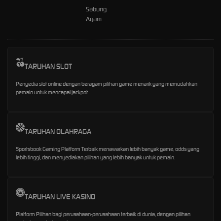
Sabung
Ayam
TARUHAN SLOT
Penyedia slot online dengan beragam pilihan game menarik yang memudahkan
pemain untuk mencapai jackpot
TARUHAN OLAHRAGA
Sportsbook Gaming Platform Terbaik menawarkan lebih banyak game, odds yang
lebih tinggi, dan menyediakan pilihan yang lebih banyak untuk pemain.
TARUHAN LIVE KASINO
Platform Pilihan bagi perusahaan-perusahaan terbaik di dunia, dengan pilihan