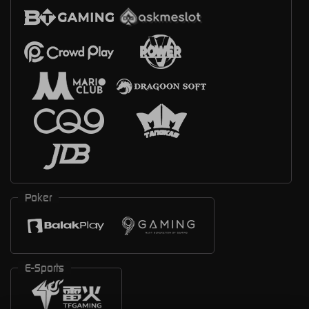
Poker
E-Sports